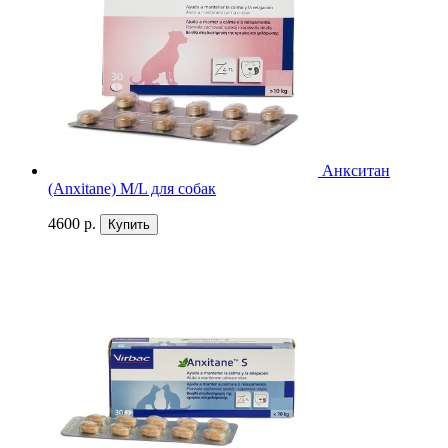
Анкситан
(Anxitane) M/L для собак
4600 р.
Купить