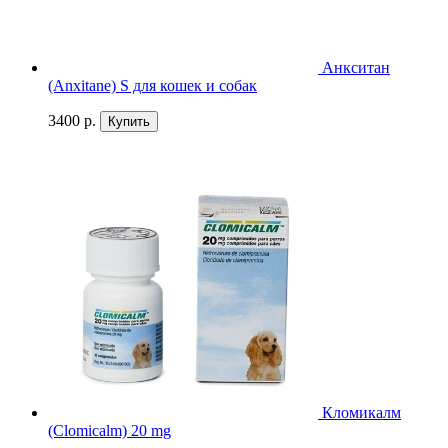
Анкситан
(Anxitane) S для кошек и собак
3400 р.
Купить
Кломикалм
(Clоmicalm) 20 mg