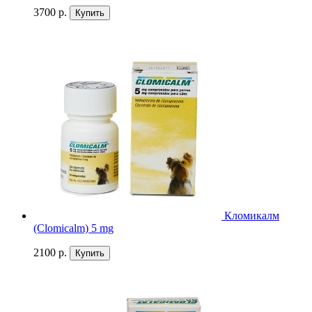
3700 р.
Купить
Кломикалм
(Clоmicalm) 5 mg
2100 р.
Купить