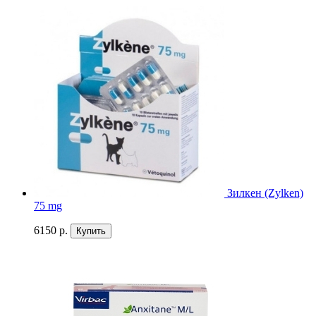
Зилкен (Zylken)
75 mg
6150 р.
Купить