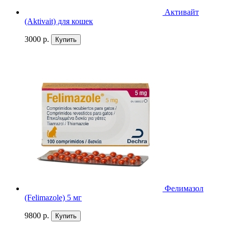
Активайт
(Aktivait) для кошек
3000 р.
Купить
Фелимазол
(Felimazole) 5 мг
9800 р.
Купить