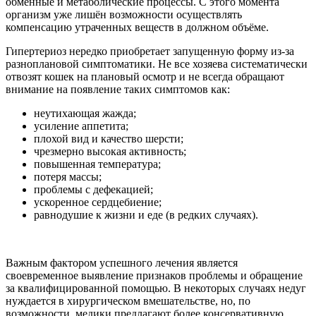
обменные и метаболические процессы. С этого момента
организм уже лишён возможности осуществлять
компенсацию утраченных веществ в должном объёме.
Гипертериоз нередко приобретает запущенную форму из-за
разноплановой симптоматики. Не все хозяева систематически
отвозят кошек на плановый осмотр и не всегда обращают
внимание на появление таких симптомов как:
неутихающая жажда;
усиление аппетита;
плохой вид и качество шерсти;
чрезмерно высокая активность;
повышенная температура;
потеря массы;
проблемы с дефекацией;
ускоренное сердцебиение;
равнодушие к жизни и еде (в редких случаях).
Важным фактором успешного лечения является
своевременное выявление признаков проблемы и обращение
за квалифицированной помощью. В некоторых случаях недуг
нуждается в хирургическом вмешательстве, но, по
возможности, медики предлагают более консервативную