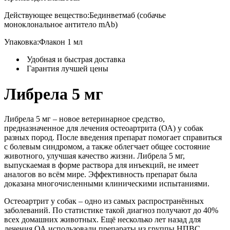
Действующее вещество:
Бединветмаб (собачье
моноклональное антитело mAb)
Упаковка:
Флакон 1 мл
Удобная и быстрая доставка
Гарантия лучшей цены
Либрела 5 мг
Либрела 5 мг – новое ветеринарное средство,
предназначенное для лечения остеоартрита (ОА) у собак
разных пород. После введения препарат помогает справиться
с болевым синдромом, а также облегчает общее состояние
животного, улучшая качество жизни. Либрела 5 мг,
выпускаемая в форме раствора для инъекций, не имеет
аналогов во всём мире. Эффективность препарат была
доказана многочисленными клиническими испытаниями.
Остеоартрит у собак – одно из самых распространённых
заболеваний. По статистике такой диагноз получают до 40%
всех домашних животных. Ещё несколько лет назад для
лечения ОА использовали препараты из группы НПВС.