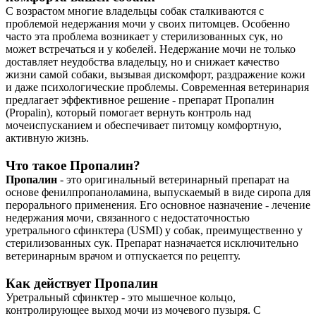
С возрастом многие владельцы собак сталкиваются с
проблемой недержания мочи у своих питомцев. Особенно
часто эта проблема возникает у стерилизованных сук, но
может встречаться и у кобелей. Недержание мочи не только
доставляет неудобства владельцу, но и снижает качество
жизни самой собаки, вызывая дискомфорт, раздражение кожи
и даже психологические проблемы. Современная ветеринария
предлагает эффективное решение - препарат Пропалин
(Propalin), который помогает вернуть контроль над
мочеиспусканием и обеспечивает питомцу комфортную,
активную жизнь.
Что такое Пропалин?
Пропалин
- это оригинальный ветеринарный препарат на
основе фенилпропаноламина, выпускаемый в виде сиропа для
перорального применения. Его основное назначение - лечение
недержания мочи, связанного с недостаточностью
уретрального сфинктера (USMI) у собак, преимущественно у
стерилизованных сук. Препарат назначается исключительно
ветеринарным врачом и отпускается по рецепту.
Как действует Пропалин
Уретральный сфинктер - это мышечное кольцо,
контролирующее выход мочи из мочевого пузыря. С