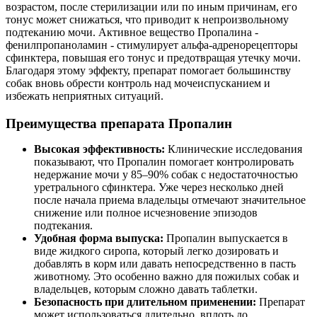
возрастом, после стерилизации или по иным причинам, его
тонус может снижаться, что приводит к непроизвольному
подтеканию мочи. Активное вещество Пропалина -
фенилпропаноламин - стимулирует альфа-адренорецепторы
сфинктера, повышая его тонус и предотвращая утечку мочи.
Благодаря этому эффекту, препарат помогает большинству
собак вновь обрести контроль над мочеиспусканием и
избежать неприятных ситуаций.
Преимущества препарата Пропалин
Высокая эффективность:
Клинические исследования
показывают, что Пропалин помогает контролировать
недержание мочи у 85–90% собак с недостаточностью
уретрального сфинктера. Уже через несколько дней
после начала приема владельцы отмечают значительное
снижение или полное исчезновение эпизодов
подтекания.
Удобная форма выпуска:
Пропалин выпускается в
виде жидкого сиропа, который легко дозировать и
добавлять в корм или давать непосредственно в пасть
животному. Это особенно важно для пожилых собак и
владельцев, которым сложно давать таблетки.
Безопасность при длительном применении:
Препарат
может использоваться длительно, вплоть до