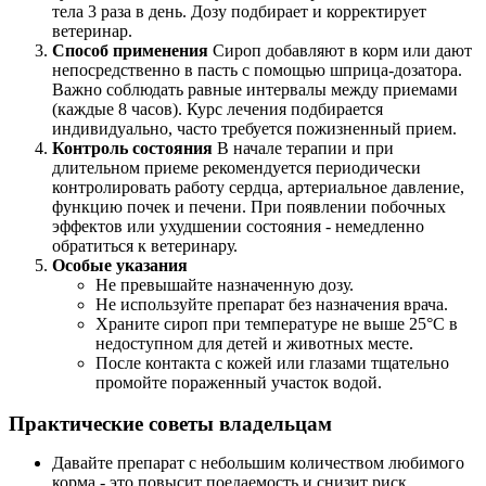
тела 3 раза в день. Дозу подбирает и корректирует
ветеринар.
Способ применения
Сироп добавляют в корм или дают
непосредственно в пасть с помощью шприца-дозатора.
Важно соблюдать равные интервалы между приемами
(каждые 8 часов). Курс лечения подбирается
индивидуально, часто требуется пожизненный прием.
Контроль состояния
В начале терапии и при
длительном приеме рекомендуется периодически
контролировать работу сердца, артериальное давление,
функцию почек и печени. При появлении побочных
эффектов или ухудшении состояния - немедленно
обратиться к ветеринару.
Особые указания
Не превышайте назначенную дозу.
Не используйте препарат без назначения врача.
Храните сироп при температуре не выше 25°C в
недоступном для детей и животных месте.
После контакта с кожей или глазами тщательно
промойте пораженный участок водой.
Практические советы владельцам
Давайте препарат с небольшим количеством любимого
корма - это повысит поедаемость и снизит риск